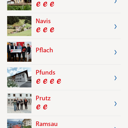
Navis
Pflach
Pfunds
Prutz
Ramsau