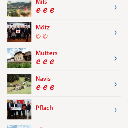
Mils
Mötz
Mutters
Navis
Pflach