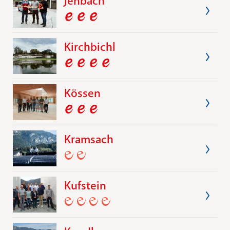
Jenbach
Kirchbichl
Kössen
Kramsach
Kufstein