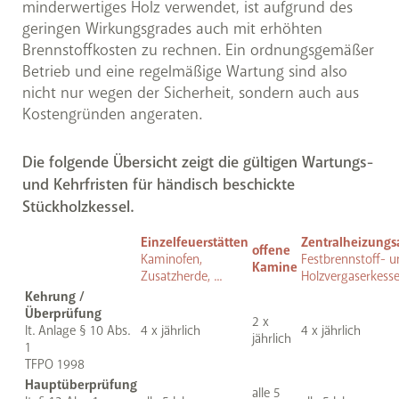
minderwertiges Holz verwendet, ist aufgrund des
geringen Wirkungsgrades auch mit erhöhten
Brennstoffkosten zu rechnen. Ein ordnungsgemäßer
Betrieb und eine regelmäßige Wartung sind also
nicht nur wegen der Sicherheit, sondern auch aus
Kostengründen angeraten.
Die folgende Übersicht zeigt die gültigen Wartungs-
und Kehrfristen für händisch beschickte
Stückholzkessel.
Einzelfeuerstätten
Zentralheizungs
offene
Kaminofen,
Festbrennstoff- 
Kamine
Zusatzherde, ...
Holzvergaserkesse
Kehrung /
Überprüfung
2 x
lt. Anlage § 10 Abs.
4 x jährlich
4 x jährlich
jährlich
1
TFPO 1998
Hauptüberprüfung
alle 5