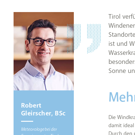
Tirol ver
Windenerg
Standorte
ist und 
Wasserkra
besonder
Sonne un
Mehr
Robert
Gleirscher, BSc
Die Windkra
damit ideal
Meteorologe bei der
Durch den g