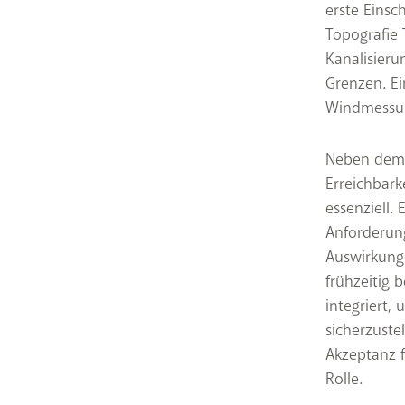
erste Einsc
Topografie 
Kanalisieru
Grenzen. Ei
Windmessun
Neben dem 
Erreichbar
essenziell.
Anforderung
Auswirkung
frühzeitig 
integriert,
sicherzustel
Akzeptanz f
Rolle.