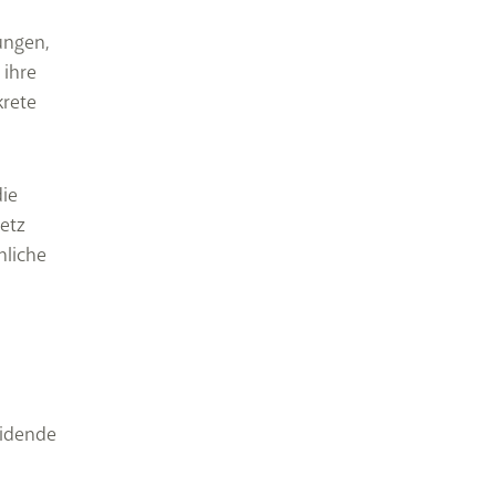
ungen,
 ihre
krete
ie
etz
hliche
eidende