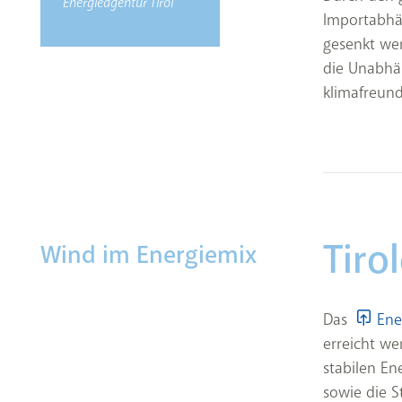
Energieagentur Tirol
Importabhän
gesenkt wer
die Unabhän
klimafreund
Tiro
Wind im Energiemix
Das
Ene
erreicht we
stabilen En
sowie die S