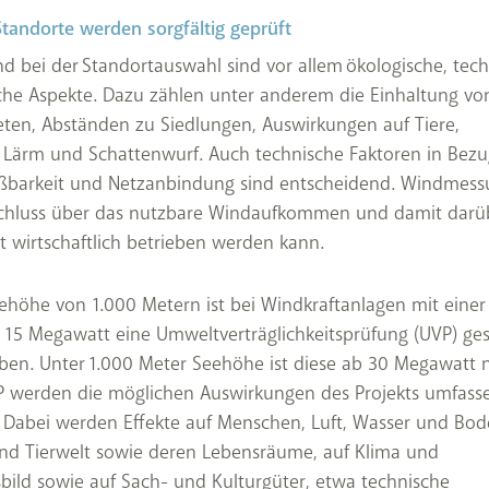
tandorte werden sorgfältig geprüft
d bei der Standortauswahl sind vor allem ökologische, tec
che Aspekte. Dazu zählen unter anderem die Einhaltung vo
ten, Abständen zu Siedlungen, Auswirkungen auf Tiere,
 Lärm und Schattenwurf. Auch technische Faktoren in Bezu
ießbarkeit und Netzanbindung sind entscheidend. Windmes
chluss über das nutzbare Windaufkommen und damit darü
t wirtschaftlich betrieben werden kann.
ehöhe von 1.000 Metern ist bei Windkraftanlagen mit einer
 15 Megawatt eine Umweltverträglichkeitsprüfung (UVP) ges
ben. Unter 1.000 Meter Seehöhe ist diese ab 30 Megawatt n
VP werden die möglichen Auswirkungen des Projekts umfass
 Dabei werden Effekte auf Menschen, Luft, Wasser und Bod
und Tierwelt sowie deren Lebensräume, auf Klima und
bild sowie auf Sach- und Kulturgüter, etwa technische