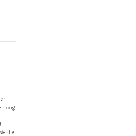
der
kerung.
d
ie die