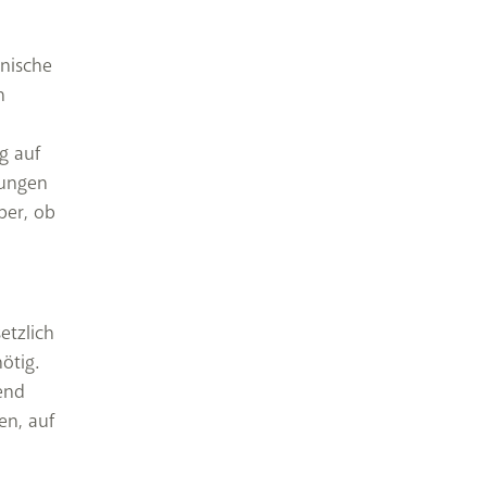
hnische
n
g auf
sungen
ber, ob
etzlich
ötig.
end
en, auf