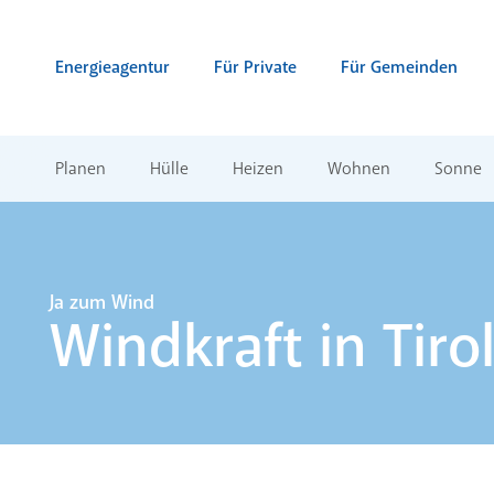
Zum Inhalt springen (Alt + 0)
zur Navigation springen (Alt + 1)
Zur Suche springen (Alt + 2)
Energieagentur
Für Private
Für Gemeinden
Planen
Hülle
Heizen
Wohnen
Sonne
Ja zum Wind
Windkraft in Tiro