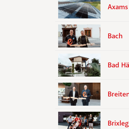
Axams
Bach
Bad Hä
Breite
Brixle