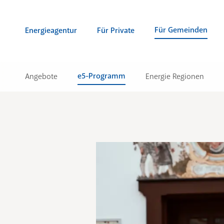
Zum Inhalt springen (Alt + 0)
zur Navigation springen (Alt + 1)
Zur Suche springen (Alt + 2)
Für Gemeinden
Energieagentur
Für Private
e5-Programm
Angebote
Energie Regionen