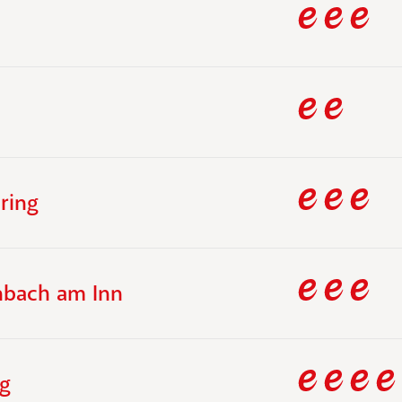
ring
nbach am Inn
gg