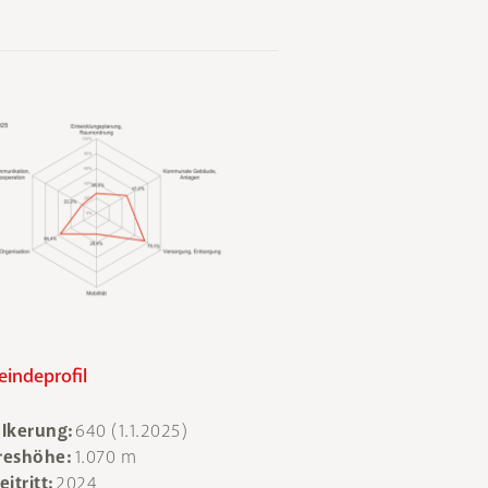
indeprofil
lkerung:
640 (1.1.2025)
eshöhe:
1.070 m
itritt:
2024