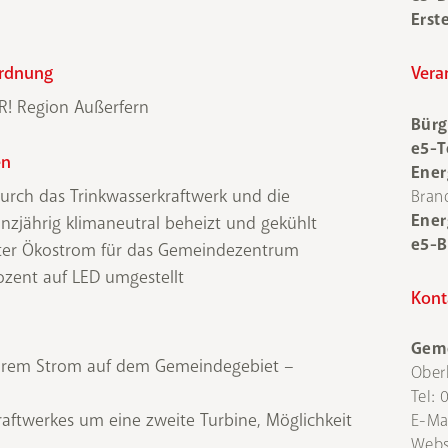
Erst
ordnung
Vera
AR! Region Außerfern
Bürg
e5-T
en
Ener
rch das Trinkwasserkraftwerk und die
Bran
Ener
ährig klimaneutral beheizt und gekühlt
e5-B
rter Ökostrom für das Gemeindezentrum
zent auf LED umgestellt
Kont
Gem
arem Strom auf dem Gemeindegebiet –
Ober
Tel:
raftwerkes um eine zweite Turbine, Möglichkeit
E-Ma
Webs