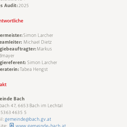
es Audit:
2025
ntwortliche
ermeister:
Simon Larcher
eamleiter:
Michael Dietz
giebeauftragter:
Markus
dmayer
giereferent:
Simon Larcher
eraterin:
Tabea Hengst
akt
einde Bach
bach 47, 6653 Bach im Lechtal
 05363 4635 5
il:
gemeinde@bach.gv.at
ite:
www.gemeinde-bach.at