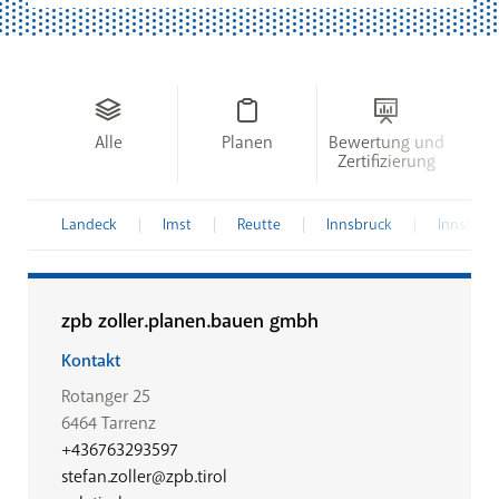
Alle
Planen
Bewertung und
Ne
Zertifizierung
S
Landeck
Imst
Reutte
Innsbruck
Innsbruc
zpb zoller.planen.bauen gmbh
Kontakt
Rotanger 25
6464 Tarrenz
+436763293597
stefan.zoller@zpb.tirol