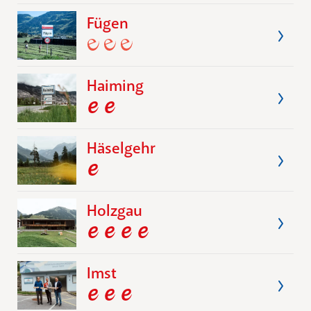
Fügen
Haiming
Häselgehr
Holzgau
Imst