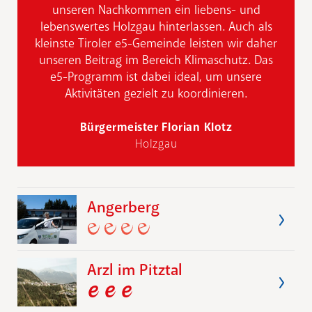
unseren Nachkommen ein liebens- und
lebenswertes Holzgau hinterlassen. Auch als
kleinste Tiroler e5-Gemeinde leisten wir daher
unseren Beitrag im Bereich Klimaschutz. Das
e5-Programm ist dabei ideal, um unsere
Aktivitäten gezielt zu koordinieren.
Bürgermeister Florian Klotz
Holzgau
Angerberg
Arzl im Pitztal