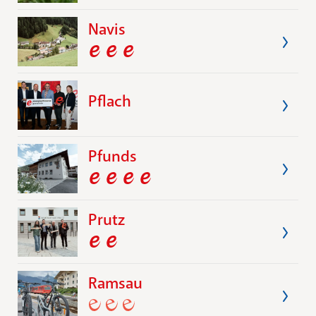
Navis
Pflach
Pfunds
Prutz
Ramsau