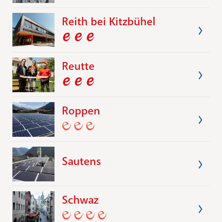
Reith bei Kitzbühel
Reutte
Roppen
Sautens
Schwaz