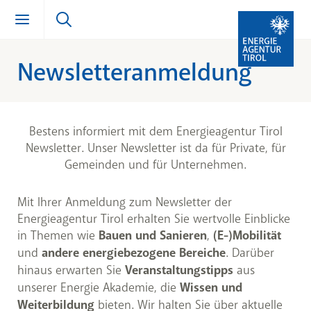
Newsletteranmeldung
Zum Inhalt springen (Alt + 0)
zur Navigation springen (Alt + 1)
Zur Suche springen (Alt + 2)
Bestens informiert mit dem Energieagentur Tirol
Newsletter. Unser Newsletter ist da für Private, für
Gemeinden und für Unternehmen.
Mit Ihrer Anmeldung zum Newsletter der
Energieagentur Tirol erhalten Sie wertvolle Einblicke
in Themen wie
Bauen und Sanieren
,
(E-)Mobilität
und
andere energiebezogene Bereiche
. Darüber
hinaus erwarten Sie
Veranstaltungstipps
aus
unserer Energie Akademie, die
Wissen und
Weiterbildung
bieten. Wir halten Sie über aktuelle