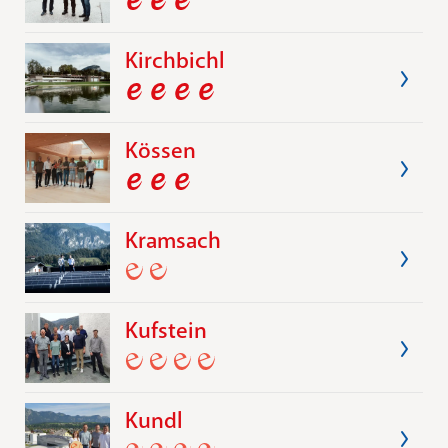
Kirchbichl
Kössen
Kramsach
Kufstein
Kundl