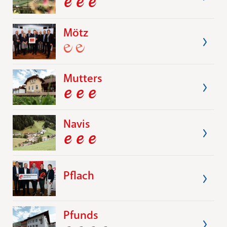
Mötz
Mutters
Navis
Pflach
Pfunds