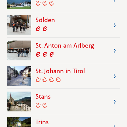
Sölden
St. Anton am Arlberg
St. Johann in Tirol
Stans
Trins