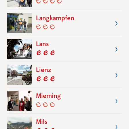
Langkampfen
Lans
Lienz
Mieming
Mils