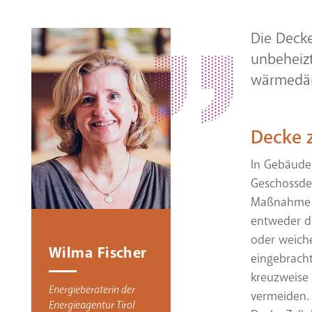
Die Deck
unbeheizt
wärmedä
Decke 
In Gebäude
Geschossdec
Maßnahme d
entweder dr
oder weiche
Wilma Fischer
eingebracht
kreuzweise
Energieberaterin der
vermeiden. 
Energieagentur Tirol