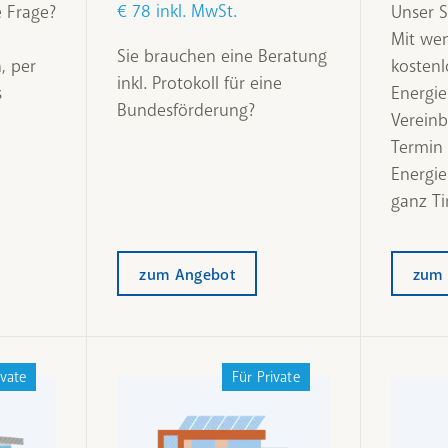
€ 78 inkl. MwSt.
e Frage?
Unser S
Mit wen
Sie brauchen eine Beratung
, per
kostenl
inkl. Protokoll für eine
s
Energie
Bundesförderung?
Vereinb
Termin 
Energie
ganz Tir
zum Angebot
zum 
ivate
Für Private