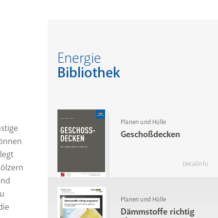
Energie
Bibliothek
Planen und Hülle
stige
Geschoßdecken
können
legt
Detailinfo
hölzern
und
zu
Planen und Hülle
die
Dämmstoffe richtig