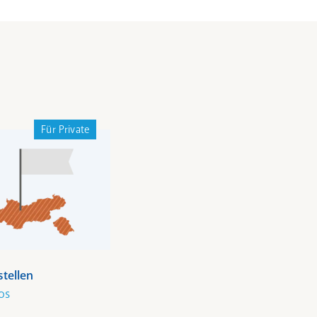
Für Private
stellen
os