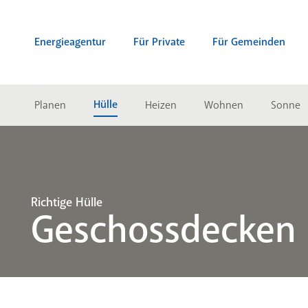
Zum Inhalt springen (Alt + 0)
zur Navigation springen (Alt + 1)
Zur Suche springen (Alt + 2)
Energieagentur
Für Private
Für Gemeinden
Hülle
Planen
Heizen
Wohnen
Sonne
Richtige Hülle
Geschossdecken