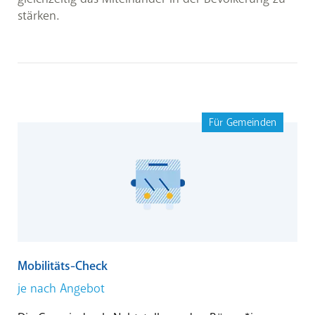
klimaaktiv mobil – Aktive Mobilität und
stärken.
Mobilitätsmanagement
. Außerdem können
Verkehrsplanungsbüros beim Ausarbeiten von
(Rad-)Verkehrskonzepten, genauso wie Angebote
des Klimabündnis Tirol wie die
PRO-BYKE
Radberatung
oder die
PRO-FUSS
Verkehrsförderung für Gemeinden
, unterstützen. Mit
einfachen Maßnahmen wie einem
Für Gemeinden
Radreparaturcheck für Bürger*innen können Sie
ebenso ein klares Signal an die Bevölkerung senden.
Mobilitäts-Check
je nach Angebot