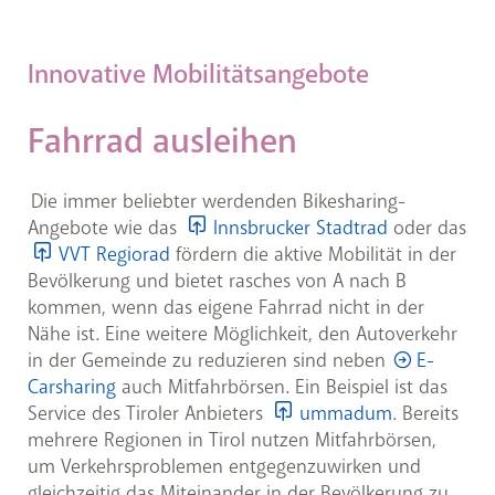
niedrigere Instandhaltungskosten anfallen.
Fahrradwettbewerb
Tirol radelt
können dazu
ebenso eine Möglichkeit. Auch der Bund setzt mit
Entdecken Sie außerdem die attraktiven
genutzt werden.
Förderungen für Rad- und Fußverkehrsmaßnahmen
Förderungen
klar auf die Transporträder als
Innovative Mobilitätsangebote
Zukunftskonzept.
vom Bund und Land Tirol. Ebenso gefördert werden
Anschaffungen für einen elektrischen Fuhrpark. Alle
relevanten Mobilitätsförderungen für Gemeinden
Fahrrad ausleihen
Kürzer als fünf Kilometer
finden Sie in der Förderübersicht der
Mobilitäts-Check
Rund 40 Prozent der in Österreich
Energieagentur Tirol.
je nach Angebot
Die immer beliebter werdenden Bikesharing-
zurückgelegten Autofahrten sind kürzer
Angebote wie das
Innsbrucker Stadtrad
oder das
als fünf Kilometer - werden diese kurzen
Zum Förderübersicht für Gemeinden
VVT Regiorad
fördern die aktive Mobilität in der
Strecken in Zukunft vermehrt mit dem Rad
zum Angebot
Bevölkerung und bietet rasches von A nach B
oder zu Fuß zurückgelegt, so gewinnt nicht
kommen, wenn das eigene Fahrrad nicht in der
nur die Energiewende, sondern auch unsere
Nähe ist. Eine weitere Möglichkeit, den Autoverkehr
Lebensqualität.
in der Gemeinde zu reduzieren sind neben
E-
Weitere Beratungsangebote bieten das
Centre of
Carsharing
auch Mitfahrbörsen. Ein Beispiel ist das
Mobility
als Zentrum für
Service des Tiroler Anbieters
ummadum
. Bereits
Mobilitätsverhaltensänderung, der
Masterplan
mehrere Regionen in Tirol nutzen Mitfahrbörsen,
Gehen
des Kimaschutzministerium und die
um Verkehrsproblemen entgegenzuwirken und
Bundesförderung zum
Aktionsprogramm
gleichzeitig das Miteinander in der Bevölkerung zu