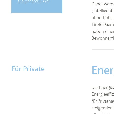
Energieagentur Tirol
Dabei werde
„intelligen
ohne hohe I
Tiroler Gem
haben eine
Bewohner*i
Ener
Für Private
Die Energi
Energieeff
für Privath
steigenden 