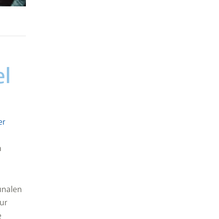
el
er
n
unalen
ur
e