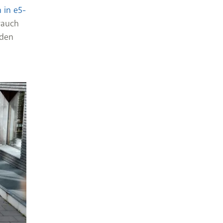
 in e5-
rauch
rden