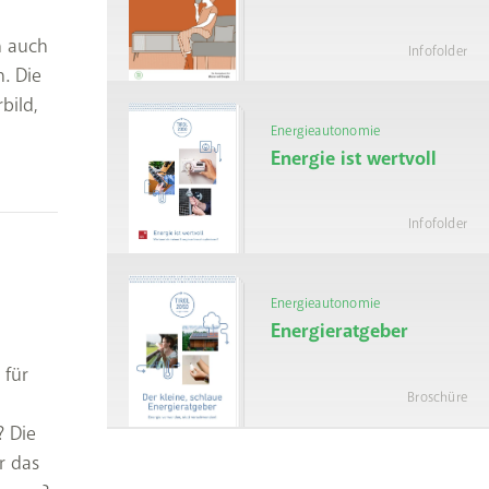
n auch
Infofolder
. Die
bild,
Energieautonomie
Energie ist wertvoll
Infofolder
Energieautonomie
Energieratgeber
 für
Broschüre
? Die
r das