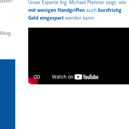
paren?
Unser Experte Ing. Michael Plattner zeigt, wie
mit wenigen Handgriffen
auch
kurzfristig
Geld eingespart
werden kann:
lltag.