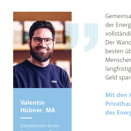
Gemeinsam
der Energ
vollständ
Der Wande
besten üb
Menschen 
langfrist
Geld spar
Mit den
Valentin
Privatha
Hübner, MA
des Ener
Energieberater bei der