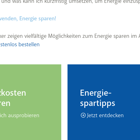
en und was kann ich kurzfristig umsetzen, um Energie einzus
wenden, Energie sparen!
ker zeigen vielfältige Möglichkeiten zum Energie sparen im A
stenlos bestellen
zkosten
Energie-
ren
spartipps
ich ausprobieren
Jetzt entdecken