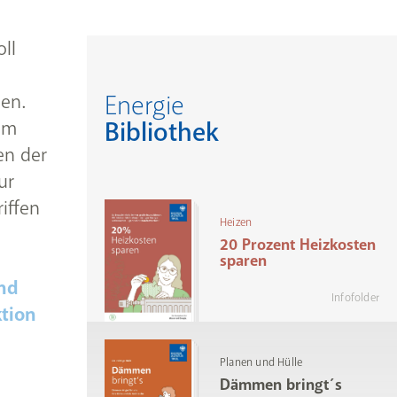
ll
en.
Energie
am
Bibliothek
en der
ur
iffen
Heizen
20 Prozent Heizkosten
sparen
nd
Infofolder
ktion
Planen und Hülle
Dämmen bringt´s