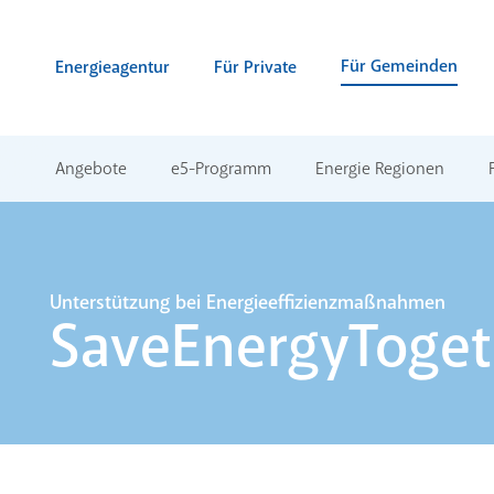
Zum Inhalt springen (Alt + 0)
zur Navigation springen (Alt + 1)
Zur Suche springen (Alt + 2)
Für Gemeinden
Energieagentur
Für Private
Angebote
e5-Programm
Energie Regionen
Unterstützung bei Energieeffizienzmaßnahmen
SaveEnergyToget