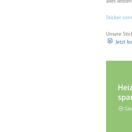
alles leist
Sticker ver
Unsere Stic
Jetzt ko
Hei
spa
Gle