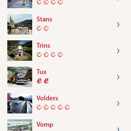
Stans
Trins
Tux
Volders
Vomp