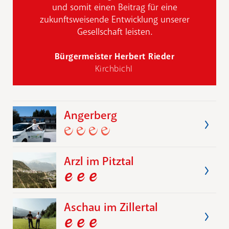
und somit einen Beitrag für eine
zukunftsweisende Entwicklung unserer
Gesellschaft leisten.
Bürgermeister Herbert Rieder
Kirchbichl
Angerberg
Arzl im Pitztal
Aschau im Zillertal