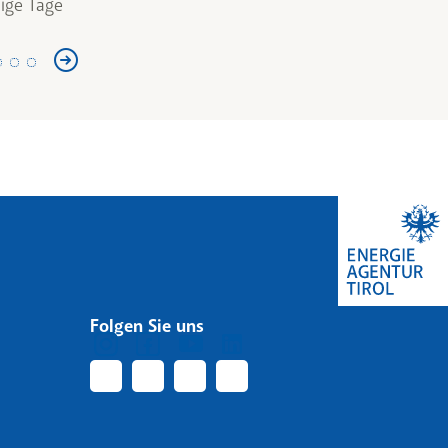
ige Tage
st
Folgen Sie uns