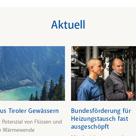
Aktuell
aus Tiroler Gewässern
Bundesförderung für
Heizungstausch fast
t Potenzial von Flüssen und
ausgeschöpft
die Wärmewende