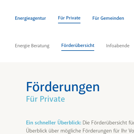
Zum Inhalt springen (Alt + 0)
zur Navigation springen (Alt + 1)
Zur Suche springen (Alt + 2)
Für Private
Energieagentur
Für Gemeinden
Förderübersicht
Energie Beratung
Infoabende
Förderungen
Für Private
Ein schneller Überblick:
Die Förderübersicht fü
Überblick über mögliche Förderungen für Ihr V