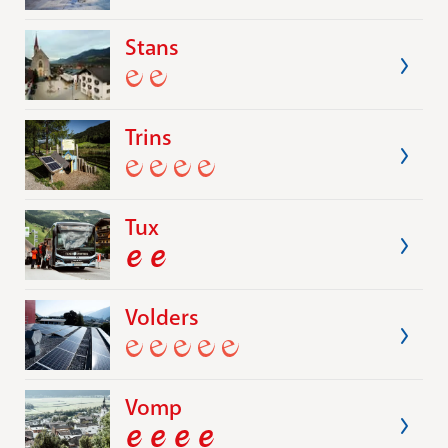
Stans
Trins
Tux
Volders
Vomp