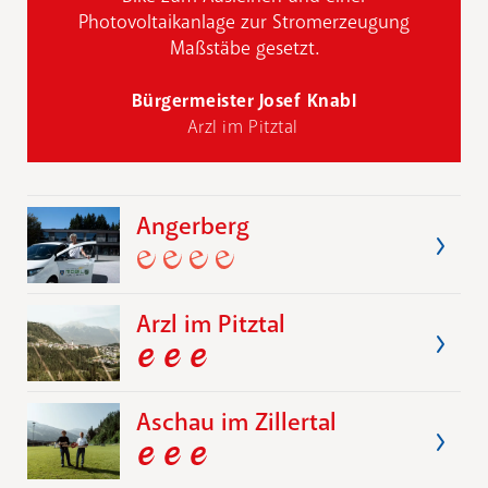
Photovoltaikanlage zur Stromerzeugung
Maßstäbe gesetzt.
Bürgermeister Josef Knabl
Arzl im Pitztal
Angerberg
Arzl im Pitztal
Aschau im Zillertal