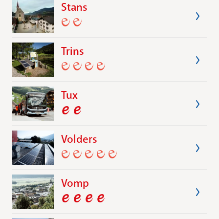
Stans
Trins
Tux
Volders
Vomp