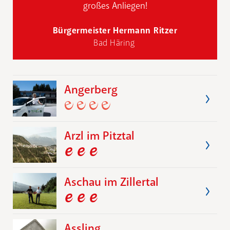
großes Anliegen!
Bürgermeister Hermann Ritzer
Bad Häring
Angerberg
Arzl im Pitztal
Aschau im Zillertal
Assling