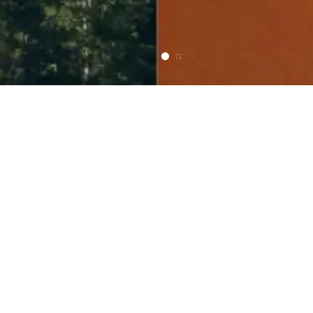
Telefon
E-Mail
Suche
Team
Die Energieagentur Tirol ist die Kompetenz für
Wasser und Energie. Als unabhängige
Beratungsstelle des Landes Tirol ist sie die
kompetente Ansprechpartnerin für alle Energie-,
Wasser und Ressourcenfragen – für Privatpersonen,
Gemeinden oder Unternehmen.
ElWG einfach erklärt