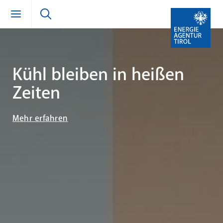
Zum Inhalt springen (Alt + 0)
zur Navigation springen (Alt + 1)
Zur Suche springen (Alt + 2)
Kühl bleiben in heißen
Zeiten
Mehr erfahren