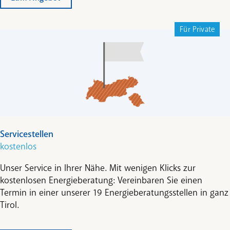
Betriebssoftware
Für Private
Diese wird für die Verwaltung und das Reservieren
sowie Ent- und Versperren des E­Carsharingautos
benötigt.
Unser Tipp:
VVT-Kompatibilität sicherstellen! Und
damit Bürger*innen den Zugang zum tirolweiten E-
Carsharing-Angebot nutzen können!
Servicestellen
kostenlos
Rückgabe
Erfolgt dort, wo es zuvor ausgeliehen wurde. Das
Unser Service in Ihrer Nähe. Mit wenigen Klicks zur
Elektroauto wird wieder an die Ladestation
kostenlosen Energieberatung: Vereinbaren Sie einen
angeschlossen und versperrt.
Termin in einer unserer 19 Energieberatungsstellen in ganz
Tirol.