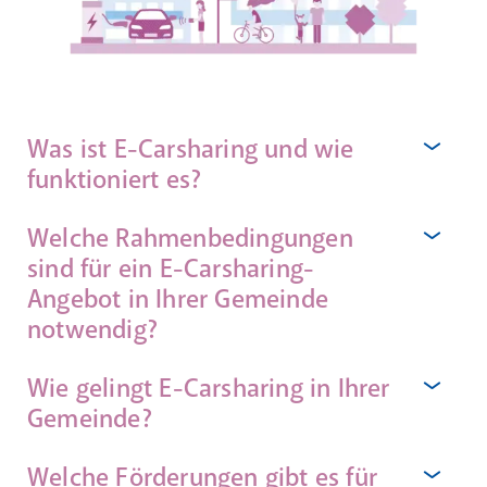
Was ist E-Carsharing und wie
funktioniert es?
Welche Rahmenbedingungen
Das Konzept des „Auto teilens" ermöglicht
Nutzer*innen auf ein eigenes (Zweit-)Auto zu
sind für ein E-Carsharing-
verzichten. Mit der Initiierung von E-Carsharing
Angebot in Ihrer Gemeinde
verfügt die Gemeinde über eine entscheidende
notwendig?
Maßnahme, um dem stetig zunehmenden
Verkehrsaufkommen sowie Platzbedarf
Wie gelingt E-Carsharing in Ihrer
Für Gemeinden, die E-Carsharing erfolgreich
entgegenzuwirken.
implementieren möchten, sind folgende fünf
Gemeinde?
Faktoren zu bedenken.
Welche Förderungen gibt es für
Ein erfolgreicher E-Carsharingbetrieb orientiert sich