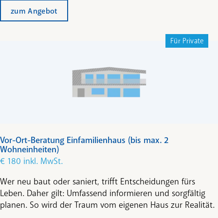
zum Angebot
Für Private
Service
Zur Bewältigung der kleinen und größeren Probleme
Vor-Ort-Beratung Einfamilienhaus (bis max. 2
des E-Carsharing-Alltags braucht es jederzeit eine
Wohneinheiten)
Ansprechstelle. Aber auch das Fahrzeug benötigt hin
€ 180 inkl. MwSt.
und wieder eine gewisse Betreuung.
Wer neu baut oder saniert, trifft Entscheidungen fürs
Rechnung
Leben. Daher gilt: Umfassend informieren und sorgfältig
Erfolgt monatlich per Lastschrift.
planen. So wird der Traum vom eigenen Haus zur Realität.