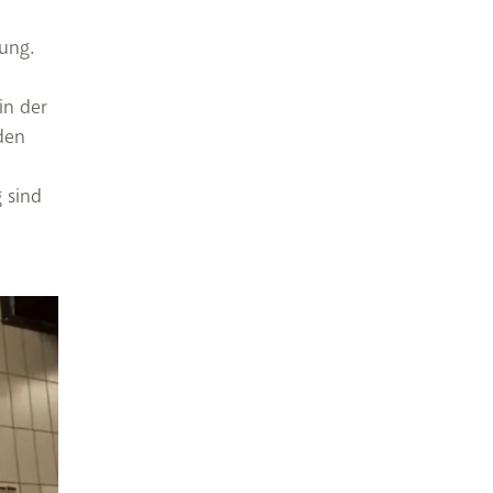
ung.
in der
den
 sind