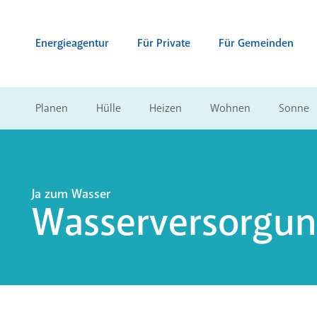
Zum Inhalt springen (Alt + 0)
zur Navigation springen (Alt + 1)
Zur Suche springen (Alt + 2)
Energieagentur
Für Private
Für Gemeinden
Planen
Hülle
Heizen
Wohnen
Sonne
Ja zum Wasser
Wasserversorgu