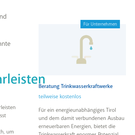
und
Für Unternehmen
nnte
rleisten
Beratung Trinkwasserkraftwerke
teilweise kostenlos
leisten
Für ein energieunabhängiges Tirol
sst
und dem damit verbundenen Ausbau
erneuerbaren Energien, bietet die
ch, um
Trinkwasserkraft enormes Potenzial.