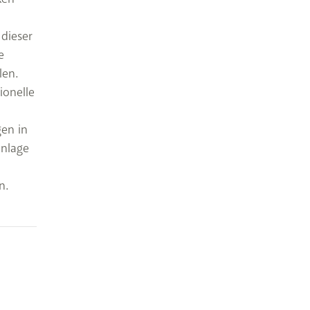
dieser
e
len.
ionelle
gen in
anlage
n.