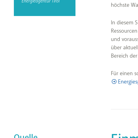
Energieagentur Tirol
höchste Was
In diesem 
Ressourcen
und vorauss
über aktuel
Bereich de
Für einen 
Energies
Quelle