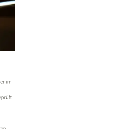
der im
eprüft
ken