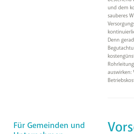
und dem ko
sauberes Wa
Versorgungs
kontinuierl
Denn gerade
Begutachtun
kostengünst
Rohrleitung
auswirken:
Betriebskos
Vors
Für Gemeinden und