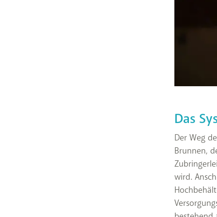
Das Sy
Der Weg des
Brunnen, d
Zubringerle
wird. Ansch
Hochbehält
Versorgung
bestehend 