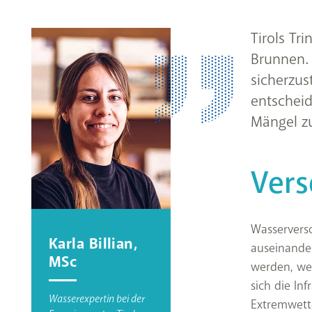
Tirols Tr
Brunnen. 
sicherzus
entschei
Mängel z
Vers
Wasservers
Karla Billian,
auseinande
MSc
werden, we
sich die In
Wasserexpertin bei der
Extremwett