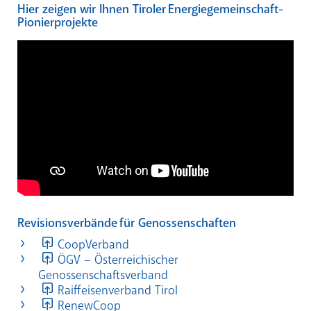
Hier zeigen wir Ihnen Tiroler Energiegemeinschaft-
Pionierprojekte
Revisionsverbände für Genossenschaften
CoopVerband
ÖGV – Österreichischer
Genossenschaftsverband
Raiffeisenverband Tirol
RenewCoop