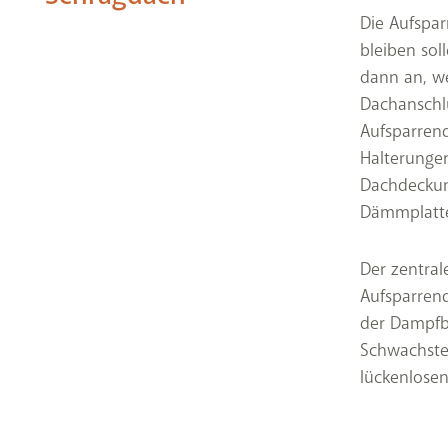
Die Aufspa
bleiben sol
dann an, we
Dachanschlü
Aufsparren
Halterungen
Dachdeckun
Dämmplatte
Der zentral
Aufsparren
der Dampfbr
Schwachstel
lückenlose