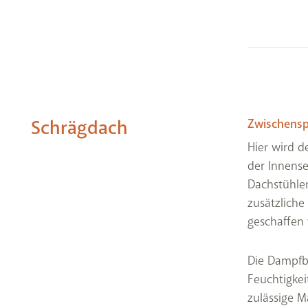
Schrägdach
Zwischens
Hier wird 
der Innens
Dachstühle
zusätzlich
geschaffen
Die Dampfbr
Feuchtigkei
zulässige M