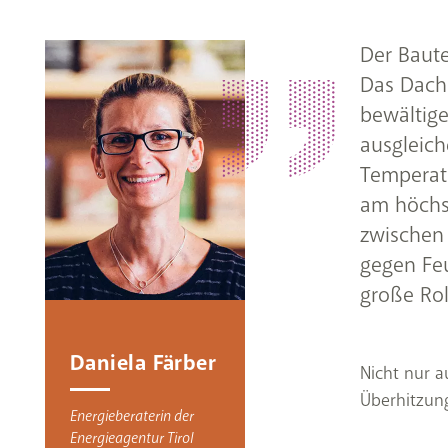
Der Baute
Das Dach 
bewältig
ausgleich
Temperat
am höchst
zwischen
gegen Fe
große Rol
Daniela Färber
Nicht nur 
Überhitzun
Energieberaterin der
Energieagentur Tirol