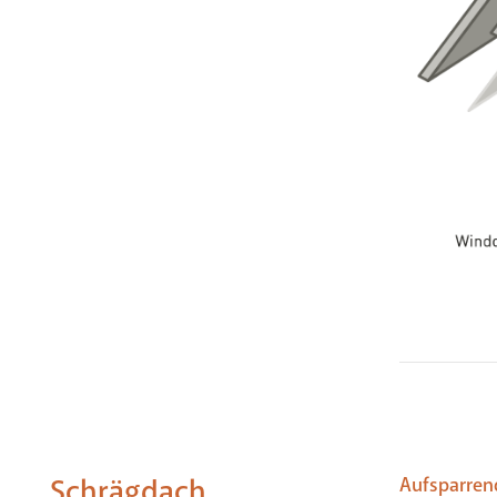
Schrägdach
Aufsparre