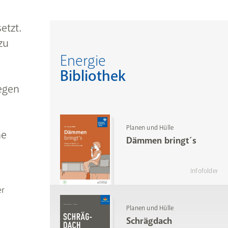
etzt.
zu
Energie
Bibliothek
egen
Planen und Hülle
ne
Dämmen bringt´s
Infofolder
er
Planen und Hülle
Schrägdach