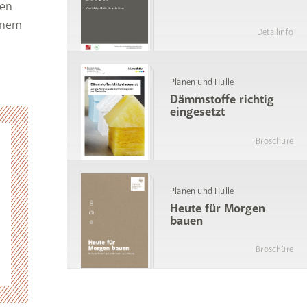
hen
einem
Detailinfo
Planen und Hülle
Dämmstoffe richtig
eingesetzt
Broschüre
Planen und Hülle
Heute für Morgen
bauen
Broschüre