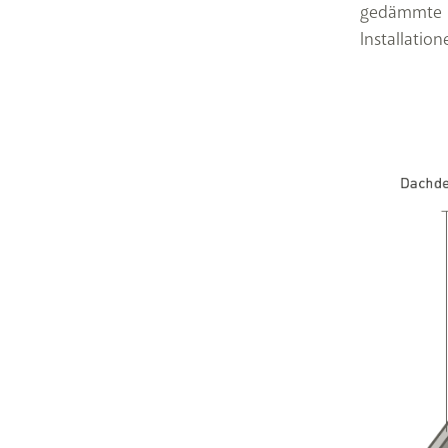
gedämmte In
Installatio