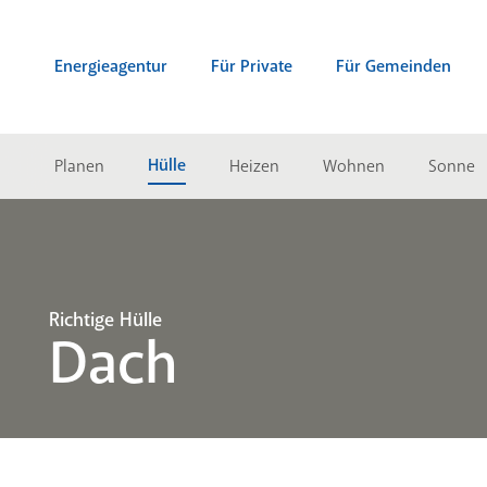
Zum Inhalt springen (Alt + 0)
zur Navigation springen (Alt + 1)
Zur Suche springen (Alt + 2)
Energieagentur
Für Private
Für Gemeinden
Hülle
Planen
Heizen
Wohnen
Sonne
Richtige Hülle
Dach