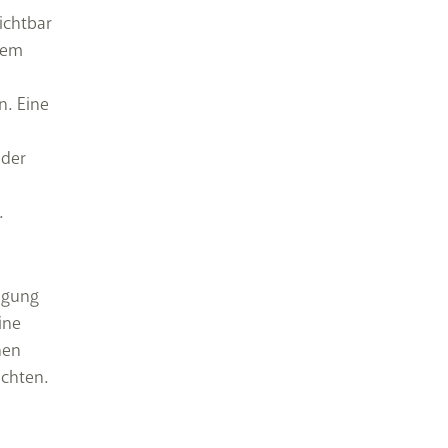
ichtbar
lem
n. Eine
 der
.
ngung
ine
nen
chten.