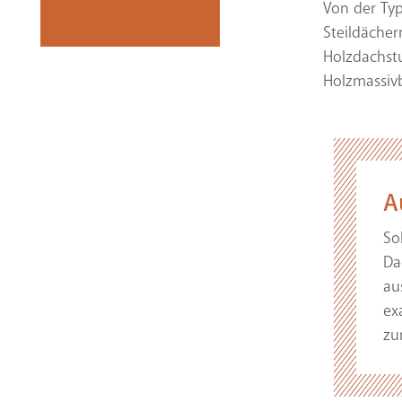
Von der Typ
Steildächer
Holzdachstu
Holzmassivb
A
So
Da
au
ex
zu