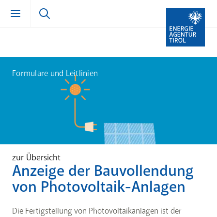
Zum Inhalt springen (Alt + 0)
zur Navigation springen (Alt + 1)
Zur Suche springen (Alt + 2)
Formulare und Leitlinien
zur Übersicht
Anzeige der Bauvollendung
von Photovoltaik-Anlagen
Die Fertigstellung von Photovoltaikanlagen ist der