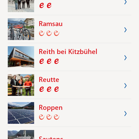
Ramsau
Reith bei Kitzbühel
Reutte
Roppen