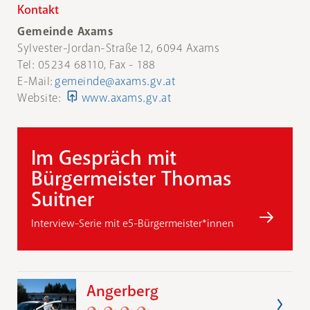
Kontakt
Gemeinde Axams
Sylvester-Jordan-Straße 12, 6094 Axams
Tel: 05234 68110, Fax - 188
E-Mail:
gemeinde@axams.gv.at
Website:
www.axams.gv.at
Im Gespräch mit
Bürgermeister Thomas
Suitner
Interview-Serie mit e5-Bürgermeister*innen
Angerberg