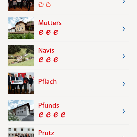
Mutters
Navis
Pflach
Pfunds
Prutz