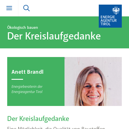
Ökologisch bauen
Zum Inhalt springen (Alt + 0)
zur Navigation springen (Alt + 1)
Zur Suche springen (Alt + 2)
Der Kreislaufgedanke
Anett Brandl
Energieberaterin der
Energieagentur Tirol
Der Kreislaufgedanke