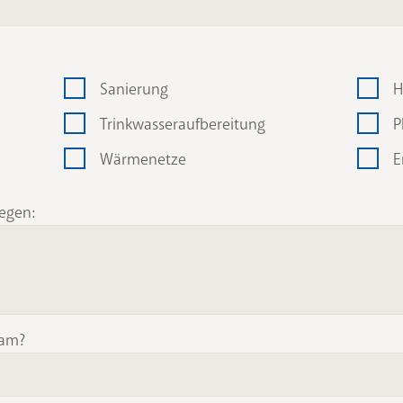
Sanierung
H
Trinkwasseraufbereitung
P
Wärmenetze
E
iegen:
sam?