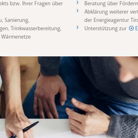
ekts bzw. Ihrer Fragen über
Beratung über Förderm
Abklärung weiterer ver
u, Sanierung,
der Energieagentur Tir
gen, Trinkwasserbereitung,
Unterstützung zur
E
nd Wärmenetze