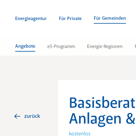
Zum Inhalt springen (Alt + 0)
zur Navigation springen (Alt + 1)
Zur Suche springen (Alt + 2)
Für Gemeinden
Energieagentur
Für Private
Angebote
e5-Programm
Energie Regionen
Basisbera
Anlagen &
zurück
kostenlos