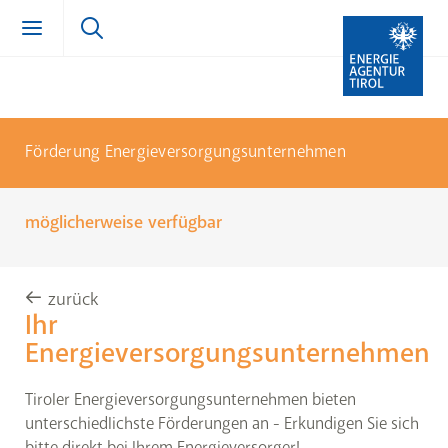
Zum Inhalt springen (Alt + 0)
zur Navigation springen (Alt + 1)
Zur Suche springen (Alt + 2)
Förderung Energieversorgungsunternehmen
möglicherweise verfügbar
zurück
Ihr
Energieversorgungsunternehmen
Tiroler Energieversorgungsunternehmen bieten
unterschiedlichste Förderungen an - Erkundigen Sie sich
bitte direkt bei Ihrem Energieversorger!