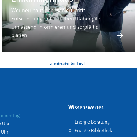
Wer neu baut oder saniert, trifft
Entscheidungen fürs Leben. Daher gilt:
Umfassend informieren und sorgfältig
planen.
Energieagentur Tirol
Wissenswertes
onnerstag
Energie Beratung
0 Uhr
Energie Bibliothek
 Uhr