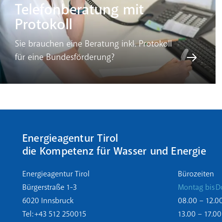
Telefonberatung mit
Protokoll
Sie brauchen eine Beratung inkl. Protokoll
für eine Bundesförderung?
Energieagentur Tirol
die Kompetenz für Wasser und Energie
Energieagentur Tirol
Bürozeiten
Bürgerstraße 1-3
Montag bis D
6020 Innsbruck
08.00 – 12.0
Tel: +43 512 250015
13.00 – 17.00