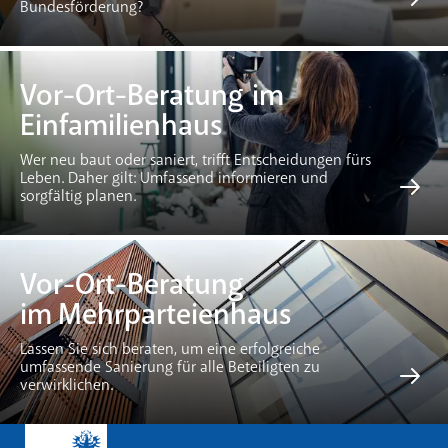
Bundesförderung?
Vor-Ort-Beratung im
Einfamilienhaus
Wer neu baut oder saniert, trifft Entscheidungen fürs
Leben. Daher gilt: Umfassend informieren und
sorgfältig planen.
Vor-Ort-Beratung
im Mehrparteienhaus
Lassen Sie sich beraten, um eine erfolgreiche
umfassende Sanierung für alle Beteiligten zu
verwirklichen.