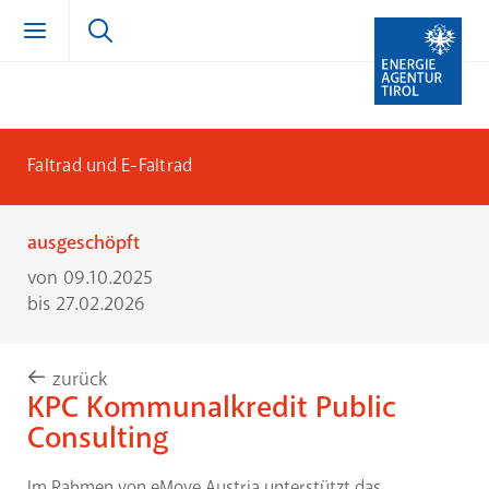
Zum Inhalt springen (Alt + 0)
zur Navigation springen (Alt + 1)
Zur Suche springen (Alt + 2)
Faltrad und E-Faltrad
ausgeschöpft
von 09.10.2025
bis 27.02.2026
zurück
KPC Kommunalkredit Public
Consulting
Im Rahmen von eMove Austria unterstützt das