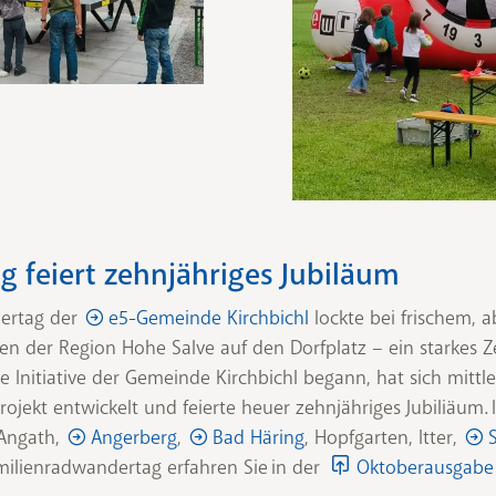
 feiert zehnjähriges Jubiläum
dertag der
e5-Gemeinde Kirchbichl
lockte bei frischem, 
n der Region Hohe Salve auf den Dorfplatz – ein starkes Ze
 Initiative der Gemeinde Kirchbichl begann, hat sich mittl
jekt entwickelt und feierte heuer zehnjähriges Jubiliäum. I
 Angath,
Angerberg
,
Bad Häring
, Hopfgarten, Itter,
ilienradwandertag erfahren Sie in der
Oktoberausgabe 