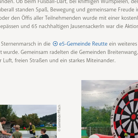
rkunden. Ob beim Fußball-Dart, bei kniffligen Wurfspielen,
 überall standen Spaß, Bewegung und gemeinsame Freude im
oder den Öffis aller Teilnehmenden wurde mit einer kosten
pässen und 65 nachhaltigen Jausensackerln war die Aktion 
m Sternenmarsch in die
e5-Gemeinde Reutte
ein weiteres
t wurde. Gemeinsam radelten die Gemeinden Breitenwang,
er Luft, freien Straßen und ein starkes Miteinander.
© Gemeinde Pflach