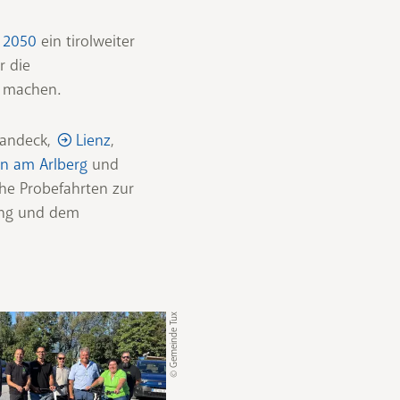
L 2050
ein tirolweiter
r die
u machen.
Landeck,
Lienz
,
on am Arlberg
und
he Probefahrten zur
ung und dem
© Gemeinde Tux