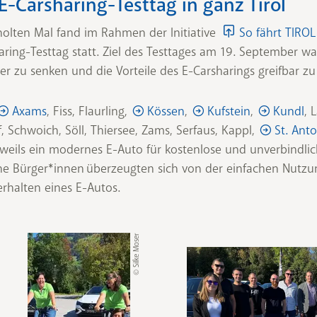
E-Carsharing-Testtag in ganz Tirol
holten Mal fand im Rahmen der Initiative
So fährt TIRO
aring-Testtag statt. Ziel des Testtages am 19. September wa
 zu senken und die Vorteile des E-Carsharings greifbar z
Axams
, Fiss, Flaurling,
Kössen
,
Kufstein
,
Kundl
, 
, Schwoich, Söll, Thiersee, Zams, Serfaus, Kappl,
St. Ant
weils ein modernes E-Auto für kostenlose und unverbindlic
che Bürger*innen überzeugten sich von der einfachen Nutz
halten eines E-Autos.
© Silke Moser