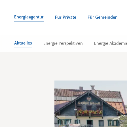
Zum Inhalt springen (Alt + 0)
zur Navigation springen (Alt + 1)
Zur Suche springen (Alt + 2)
Energieagentur
Für Private
Für Gemeinden
Aktuelles
Energie Perspektiven
Energie Akademi