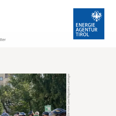
tter
© KEM Hohe Salve/Magdalena Laiminger