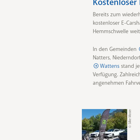
Kostenloser 
Bereits zum wieder
kostenloser E-Carsh
Hemmschwelle weiter
In den Gemeinden
Natters, Niederndorf
Wattens
stand je
Verfügung. Zahlrei
angenehmen Fahrver
© Silke Moser