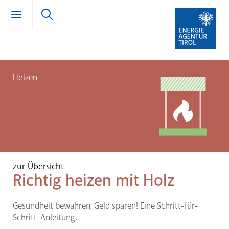
Zum Inhalt springen (Alt + 0)
zur Navigation springen (Alt + 1)
Zur Suche springen (Alt + 2)
Heizen
zur Übersicht
Richtig heizen mit Holz
Gesundheit bewahren, Geld sparen! Eine Schritt-für-
Schritt-Anleitung.