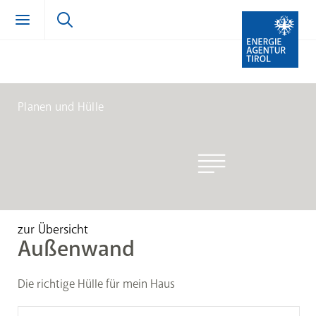
Zum Inhalt springen (Alt + 0)
zur Navigation springen (Alt + 1)
Zur Suche springen (Alt + 2)
Planen und Hülle
zur Übersicht
Außenwand
Die richtige Hülle für mein Haus