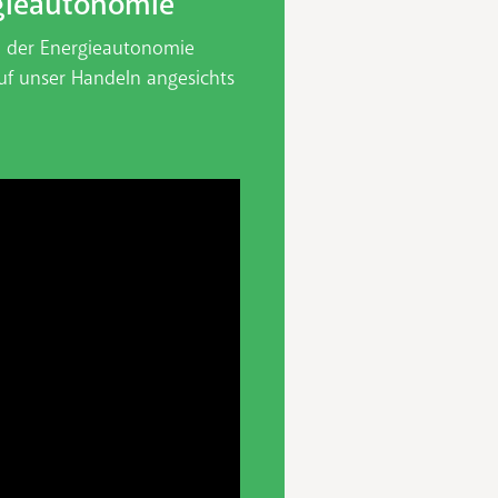
rgieautonomie
n der Energieautonomie
uf unser Handeln angesichts