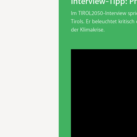
Interview-Tipp: P
Im TIROL2050-Interview spr
Tirols. Er beleuchtet kriti
der Klimakrise.