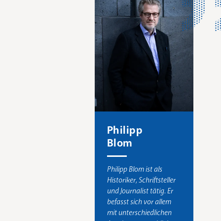
Philipp
Blom
Philipp Blom ist als
Historiker, Schriftsteller
und Journalist tätig. Er
befasst sich vor allem
mit unterschiedlichen