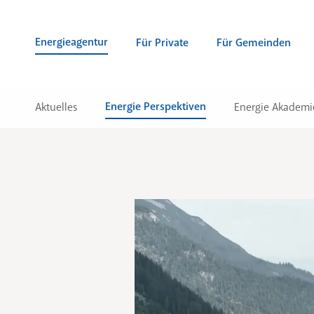
Zum Inhalt springen (Alt + 0)
zur Navigation springen (Alt + 1)
Zur Suche springen (Alt + 2)
Energieagentur
Für Private
Für Gemeinden
Energie Perspektiven
Aktuelles
Energie Akademi