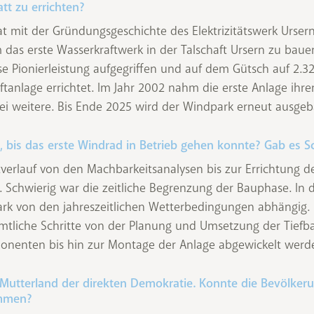
tt zu errichten?
at mit der Gründungsgeschichte des Elektrizitätswerk Urser
das erste Wasserkraftwerk in der Talschaft Ursern zu bau
e Pionierleistung aufgegriffen und auf dem Gütsch auf 2.3
tanlage errichtet. Im Jahr 2002 nahm die erste Anlage ihre
ei weitere. Bis Ende 2025 wird der Windpark erneut ausgeb
, bis das erste Windrad in Betrieb gehen konnte? Gab es S
verlauf von den Machbarkeitsanalysen bis zur Errichtung d
. Schwierig war die zeitliche Begrenzung der Bauphase. In 
tark von den jahreszeitlichen Wetterbedingungen abhängig.
tliche Schritte von der Planung und Umsetzung der Tiefba
onenten bis hin zur Montage der Anlage abgewickelt werd
s Mutterland der direkten Demokratie. Konnte die Bevölke
immen?