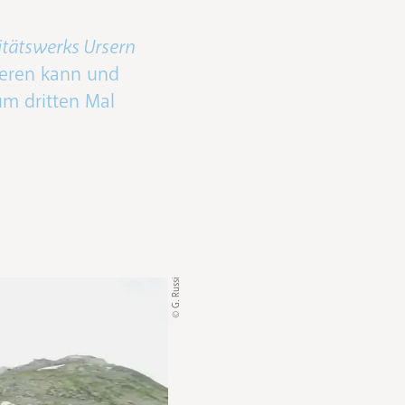
zitätswerks Ursern
ieren kann und
m dritten Mal
© G. Russi