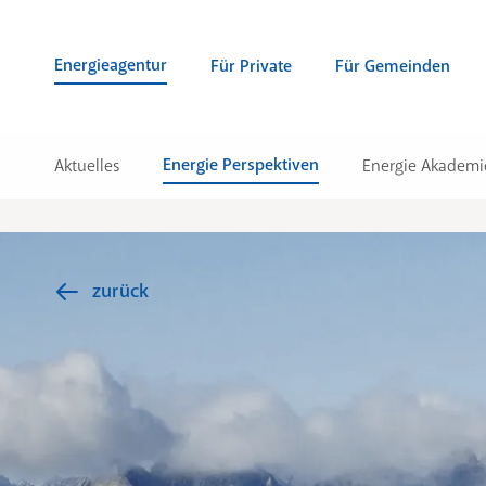
Zum Inhalt springen (Alt + 0)
zur Navigation springen (Alt + 1)
Zur Suche springen (Alt + 2)
Energieagentur
Für Private
Für Gemeinden
Energie Perspektiven
Aktuelles
Energie Akademi
zurück