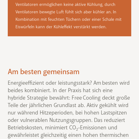
Ventilatoren ermöglichen keine aktive Kühlung, durch
Ventilatoren bewegte Luft fühlt sich aber kühler an. In
Kombination mit feuchten Tüchern oder einer Schale mit
Eiswürfeln kann der Kühleffekt verstärkt werden.
Am besten gemeinsam
Energieeffizient oder leistungsstark? Am besten wird
beides kombiniert. In der Praxis hat sich eine
hybride Strategie bewährt: Free Cooling deckt große
Teile der jährlichen Grundlast ab. Aktiv gekühlt wird
nur während Hitzeperioden, bei hohen Lastspitzen
oder vulnerablen Nutzungsgruppen. Das reduziert
Betriebskosten, minimiert CO
-Emissionen und
2
gewährleistet gleichzeitig einen hohen thermischen