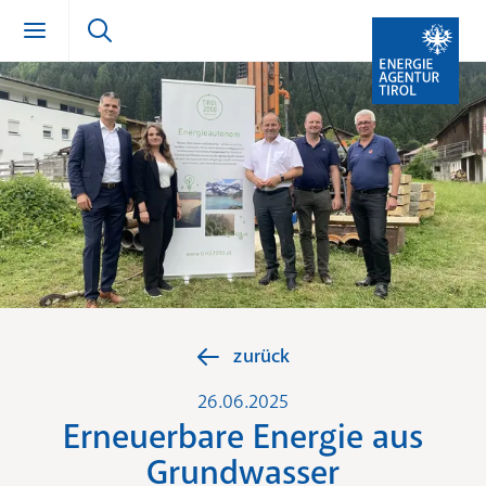
Zum Inhalt springen (Alt + 0)
zur Navigation springen (Alt + 1)
Zur Suche springen (Alt + 2)
zurück
26.06.2025
Erneuerbare Energie aus
Grundwasser