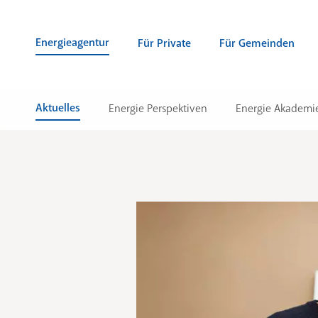
Zum Inhalt springen (Alt + 0)
zur Navigation springen (Alt + 1)
Zur Suche springen (Alt + 2)
Energieagentur
Für Private
Für Gemeinden
Aktuelles
Energie Perspektiven
Energie Akademi