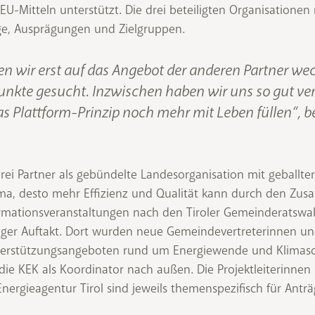
EU-Mitteln unterstützt. Die drei beteiligten Organisatione
ge, Ausprägungen und Zielgruppen.
en wir erst auf das Angebot der anderen Partner w
kte gesucht. Inzwischen haben wir uns so gut ver
as Plattform-Prinzip noch mehr mit Leben füllen“, b
rei Partner als gebündelte Landesorganisation mit geballter
ma, desto mehr Effizienz und Qualität kann durch den Z
mationsveranstaltungen nach den Tiroler Gemeinderatswah
iger Auftakt. Dort wurden neue Gemeindevertreterinnen un
erstützungsangeboten rund um Energiewende und Klimasch
t die KEK als Koordinator nach außen. Die Projektleiterinn
Energieagentur Tirol sind jeweils themenspezifisch für Ant