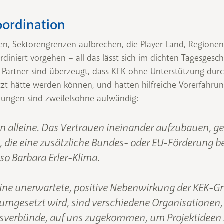
oordination
en, Sektorengrenzen aufbrechen, die Player Land, Regio
niert vorgehen – all das lässt sich im dichten Tagesgesc
ei Partner sind überzeugt, dass KEK ohne Unterstützung dur
tzt hätte werden können, und hatten hilfreiche Vorerfahr
nungen sind zweifelsohne aufwändig:
on alleine. Das Vertrauen ineinander aufzubauen, g
n, die eine zusätzliche Bundes- oder EU-Förderung
so Barbara Erler-Klima.
ne unerwartete, positive Nebenwirkung der KEK-Grü
umgesetzt wird, sind verschiedene Organisationen,
hrsverbünde, auf uns zugekommen, um Projektideen