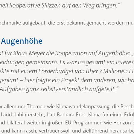
ll kooperative Skizzen auf den Weg bringen.“
achmarke aufgebaut, die erst bekannt gemacht werden mu
 Augenhöhe
ist für Klaus Meyer die Kooperation auf Augenhöhe: 
idungen gemeinsam. Es war insgesamt ein interes
e mit einem Förderbudget von über 7 Millionen Euro
eplant – hier folgte ein Projekt dem anderen, wir
Aufgaben ganz selbstverständlich aufgeteilt.“
vor allem um Themen wie Klimawandelanpassung, die Besc
s Land dahintersteht, hält Barbara Erler-Klima für einen Er
d bilateral weiter in großen EU-Programmen wie Horizon o
 und kann rasch, vertrauensvoll und zielführend herausarbe