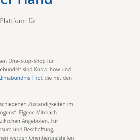
lattform für
nen One-Stop-Shop für
 gebündelt sind Know-how und
Klimabündnis Tirol
, die mit den
rschiedenen Zuständigkeiten im
lingens“. Eigene Mitmach-
ifischen Angeboten. Für
onsum und Beschaffung,
men werden Orientierungshilfen