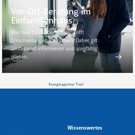
Vor-Ort-Beratung im
Einfamilienhaus
Wer neu baut oder saniert, trifft
Entscheidungen fürs Leben. Daher gilt:
Umfassend informieren und sorgfältig
planen.
Energieagentur Tirol
Wissenswertes