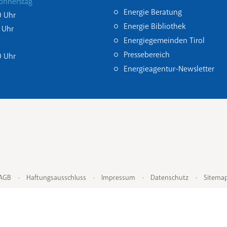
onnerstag
Energie Beratung
0 Uhr
Energie Bibliothek
 Uhr
Energiegemeinden Tirol
Pressebereich
0 Uhr
Energieagentur-Newsletter
AGB
Haftungsausschluss
Impressum
Datenschutz
Sitema