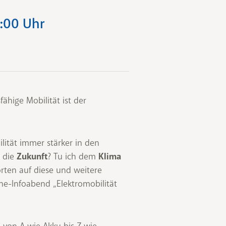
9:00 Uhr
ähige Mobilität ist der
lität immer stärker in den
h die
Zukunft
? Tu ich dem
Klima
rten auf diese und weitere
ne-Infoabend „Elektromobilität
von A wie Akku bis Z wie