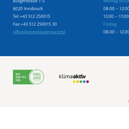
Bürgerstraße 1-3
Montag bis D
6020 Innsbruck
08.00 – 12.0
Tel: +43 512 250015
13.00 – 17.00
Fax: +43 512 250015 30
Freitag
office@energieagentur.tirol
08.00 – 12.0