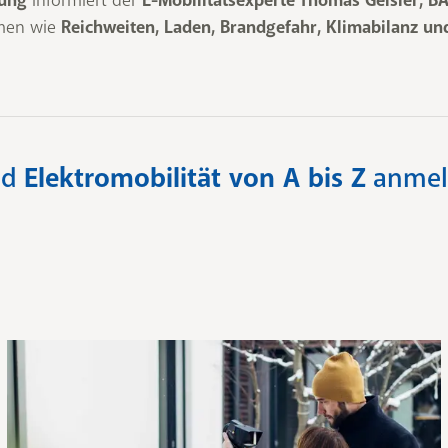
tung
E-Mobilitätsexperte Thomas Geisler, B
emen wie
Reichweiten, Laden, Brandgefahr, Klimabilanz und
nd
Elektromobilität von A bis Z
anmel