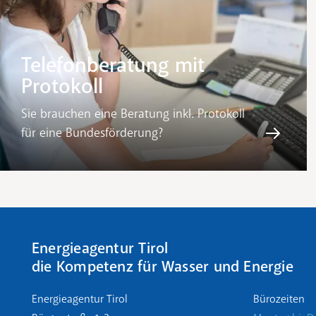
Telefonberatung mit
Protokoll
Sie brauchen eine Beratung inkl. Protokoll
für eine Bundesförderung?
Energieagentur Tirol
die Kompetenz für Wasser und Energie
Energieagentur Tirol
Bürozeiten