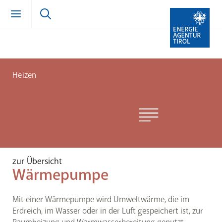
Zum Inhalt springen (Alt + 0)
zur Navigation springen (Alt + 1)
Zur Suche springen (Alt + 2)
Heizen
zur Übersicht
Wärmepumpe
Mit einer Wärmepumpe wird Umweltwärme, die im
Erdreich, im Wasser oder in der Luft gespeichert ist, zur