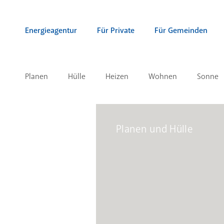
Zum Inhalt springen (Alt + 0)
zur Navigation springen (Alt + 1)
Zur Suche springen (Alt + 2)
Energieagentur
Für Private
Für Gemeinden
Planen
Hülle
Heizen
Wohnen
Sonne
Planen und Hülle