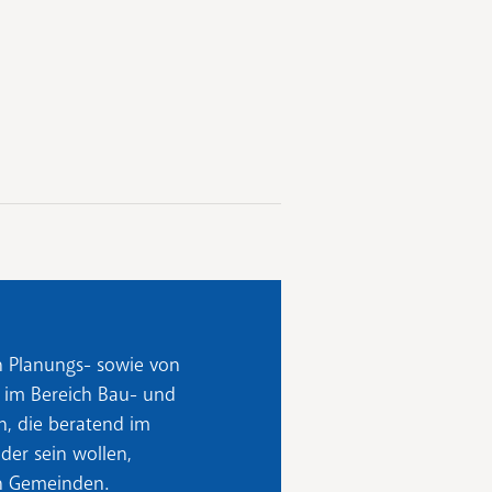
n Planungs- sowie von
 im Bereich Bau- und
n, die beratend im
oder sein wollen,
on Gemeinden.