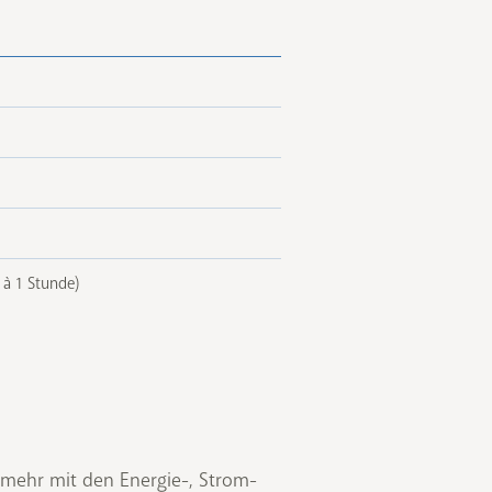
meinden geschieht. Es werden bis
ungskosten (max. 1.000 Euro)
ab auf die A-Kurskosten von
on 30 Prozent. Dadurch reduziert
uf 784 Euro (exkl. MwSt.). In
tbildung zum*zur
emeinden“ kann die Rechnung für
 à 1 Stunde)
 Tiroler Energiefonds (TEF)
 mehr mit den Energie-, Strom-