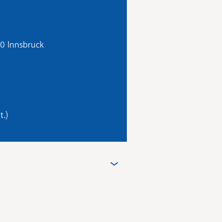
20 Innsbruck
t.)
(TEF)
fördert derzeit die
der F-Kurs, sofern dieser in
bildung zum*zur