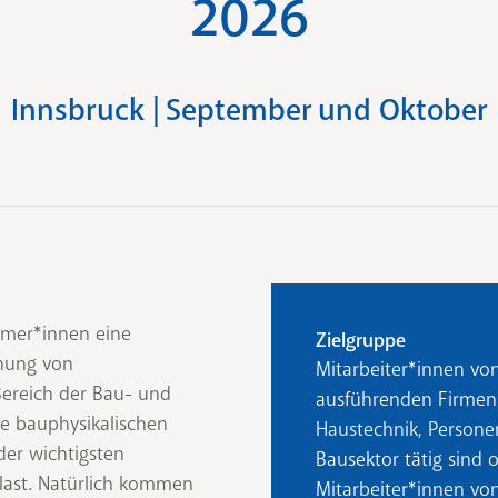
2026
Innsbruck | September und Oktober
hmer*innen eine
Zielgruppe
nung von
Mitarbeiter*innen vo
Bereich der Bau- und
ausführenden Firmen
ie bauphysikalischen
Haustechnik, Persone
er wichtigsten
Bausektor tätig sind 
last. Natürlich kommen
Mitarbeiter*innen v