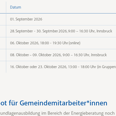
Energiebeauftragten in Ge
Datum
zu 50 Prozent der Ausbild
gefördert.
01. September 2026
28. September - 30. Septmber 2026, 9:00 – 16:30 Uhr, Innsbruck
e5-Gemeinden erhalten vor
1.090 Euro einen Rabatt v
06. Oktober 2026, 18:00 - 19:30 Uhr (online)
sich der Rechnungsbetrag a
Kombination mit der „For
08. Oktober – 09. Oktober 2026, 9:00 – 16:30 Uhr, Innsbruck
Energiebeauftragten in G
16. Oktober oder 23. Oktober 2026, 13:00 - 18:00 Uhr (in Gruppen
den A-Kurs zusätzlich beim
eingereicht werden.
ot für Gemeindemitarbeiter*innen
Grundlagenausbildung im Bereich der Energieberatung noch