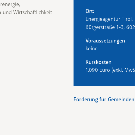
renergie,
Ort:
nd Wirtschaftlichkeit
Energieagentur Tirol,
Bürgerstraße 1-3, 60
Voraussetzungen
keine
Kurskosten
1.090 Euro (exkl. MwS
Förderung für Gemeinden
Der
Tiroler Energiefonds 
Ausbildungskosten des A- o
Kombination mit der Fort