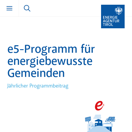
Zum Inhalt springen (Alt + 0)
zur Navigation springen (Alt + 1)
Zur Suche springen (Alt + 2)
e5-Programm für
energiebewusste
Gemeinden
Jährlicher Programmbeitrag