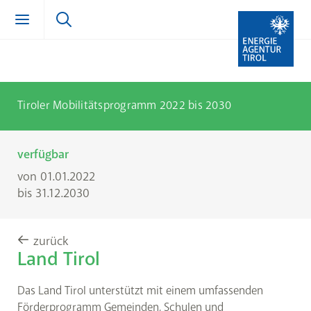
Zum Inhalt springen (Alt + 0)
zur Navigation springen (Alt + 1)
Zur Suche springen (Alt + 2)
Tiroler Mobilitätsprogramm 2022 bis 2030
verfügbar
von 01.01.2022
bis 31.12.2030
zurück
Land Tirol
Das Land Tirol unterstützt mit einem umfassenden
Förderprogramm Gemeinden, Schulen und