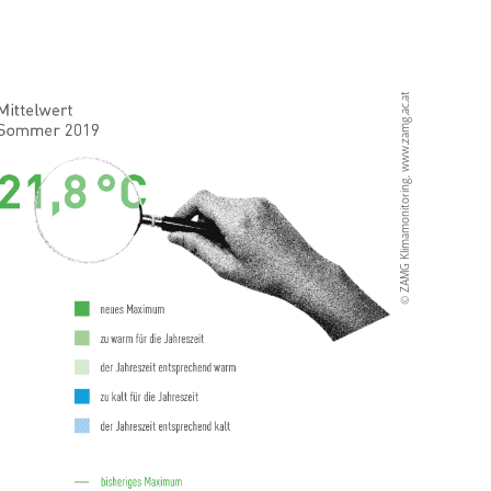
© ZAMG Klimamonitoring, www.zamg.ac.at