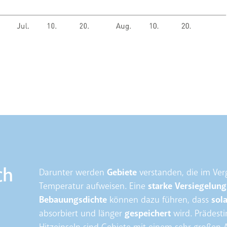
ch
Darunter werden
Gebiete
verstanden, die im Ve
Temperatur aufweisen. Eine
starke Versiegelun
Bebauungsdichte
können dazu führen, dass
sol
absorbiert und länger
gespeichert
wird. Prädesti
Hitzeinseln sind Gebiete mit einem sehr großen A