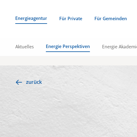
Zum Inhalt springen (Alt + 0)
zur Navigation springen (Alt + 1)
Zur Suche springen (Alt + 2)
Energieagentur
Für Private
Für Gemeinden
Energie Perspektiven
Aktuelles
Energie Akademi
zurück