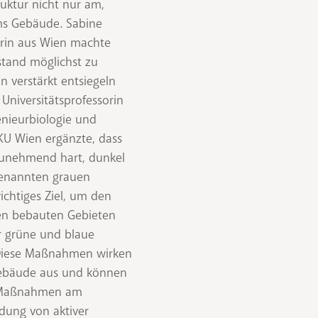
uktur nicht nur am,
ms Gebäude. Sabine
erin aus Wien machte
stand möglichst zu
 verstärkt entsiegeln
Universitätsprofessorin
genieurbiologie und
KU Wien ergänzte, dass
 zunehmend hart, dunkel
genannten grauen
ichtiges Ziel, um den
en bebauten Gebieten
r grüne und blaue
. Diese Maßnahmen wirken
 Gebäude aus und können
n Maßnahmen am
dung von aktiver