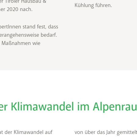
er Tiroler Hausbau &
Kühlung führen.
ner 2020 nach.
ertInnen stand fest, dass
erangehensweise bedarf.
lne Maßnahmen wie
er Klimawandel im Alpenra
t der Klimawandel auf
emittelt, erhöhten