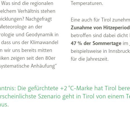
Was sind die regionalen
Temperaturen.
elchem Verhältnis stehen
wicklungen? Nachgefragt
Eine auch für Tirol zuneh
 Meteorologe an der
Zunahme von Hitzeperio
orologie und Geodynamik in
betroffen sind dabei dicht
, dass uns der Klimawandel
47 % der Sommertage
im 
n wir uns bereits mitten
beispielsweise in Innsbruc
tiken zeigen seit den 80er
für die Jahreszeit.
„systematische Anhäufung“
tnis: Die gefürchtete +2 °C-Marke hat Tirol bere
rscheinlichste Szenario geht in Tirol von einem 
aus.