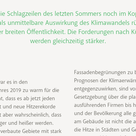
die Schlagzeilen des letzten Sommers noch im K
als unmittelbare Auswirkung des Klimawandels 
er breiten Öffentlichkeit. Die Forderungen nac
werden gleichzeitig stärker.
Fassadenbegrünungen zu 
Prognosen der Klimaerwär
war es in den
entgegenzuwirken, sind von
res 2019 zu warm für die
Gesetzgebung über die pl
ht, dass es ab jetzt jeden
ausführenden Firmen bis 
t und neue Hitzerekorde
und der Bevölkerung alle g
t aber wahrscheinlich, dass
am Gebäude ist nicht die a
ger und heißer werden.
die Hitze in Städten und G
 verbaute Gebiete mit stark