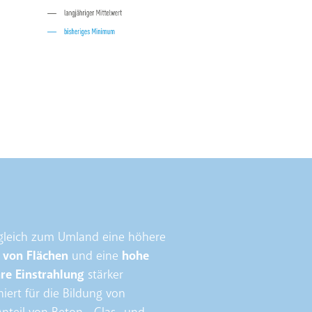
rgleich zum Umland eine höhere
g von Flächen
und eine
hohe
are Einstrahlung
stärker
niert für die Bildung von
nteil von Beton-, Glas- und