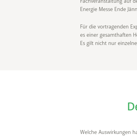
Fachveranstaltung auf d
Energie Messe Ende Jän
Für die vortragenden Exp
es einer gesamthaften H
Es gilt nicht nur einze
D
Welche Auswirkungen ha
von über das Jahr g