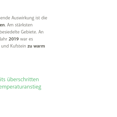
mende Auswirkung ist die
den
. Am stärksten
 besiedelte Gebiete. An
Jahr
2019
war es
k und Kufstein
zu warm
its überschritten
Temperaturanstieg