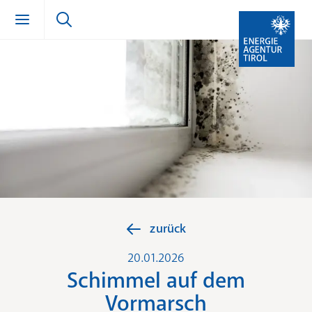
Zum Inhalt springen (Alt + 0)
zur Navigation springen (Alt + 1)
Zur Suche springen (Alt + 2)
zurück
20.01.2026
Schimmel auf dem
Vormarsch