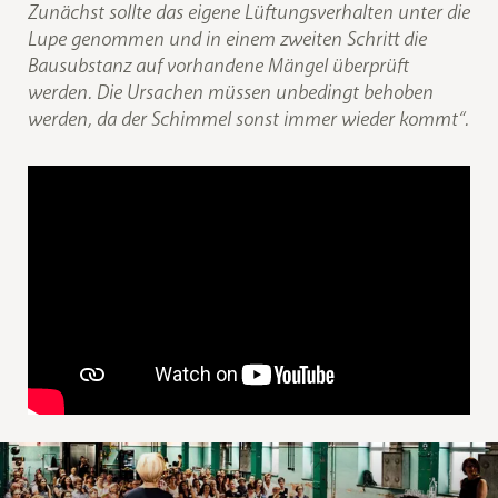
Zunächst sollte das eigene Lüftungsverhalten unter die
Lupe genommen und in einem zweiten Schritt die
Bausubstanz auf vorhandene Mängel überprüft
werden. Die Ursachen müssen unbedingt behoben
werden, da der Schimmel sonst immer wieder kommt“.