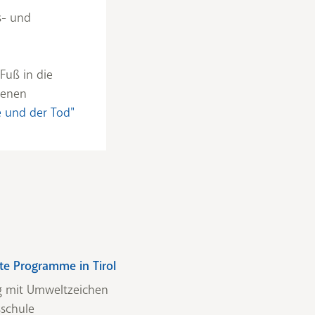
s- und
Fuß in die
senen
e und der Tod"
rte Programme in Tirol
g mit Umweltzeichen
schule