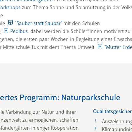
orkshops
zum Thema Sonne und Solarnutzung in der Volk
le
wie
"Sauber statt Saubär"
mit den Schulen
g
Pedibus
, dabei werden die Schüler*innen motiviert zu 
gehen, die ersten paar Wochen in Begleitung eines Erwach
er Mittelschule Tux mit dem Thema Umwelt
"Mutter Erd
hertes Programm: Naturparkschule
Qualitätsgesiche
le Verbindung zur Natur und ihrer
flanzenwelt zu ermöglichen, schaffen
Auszeichnun
-Kindergärten in enger Kooperation
Klimabündnis