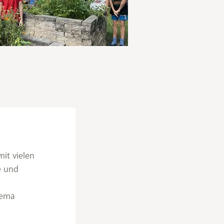
mit vielen
e und
hema