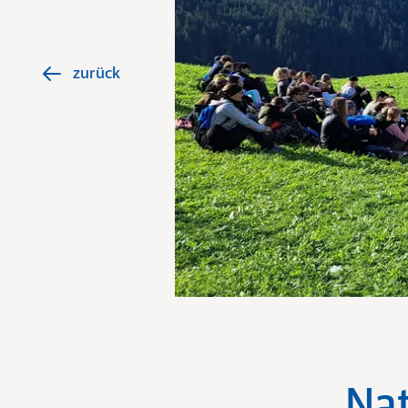
zurück
Nat