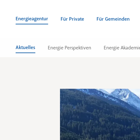
Zum Inhalt springen (Alt + 0)
zur Navigation springen (Alt + 1)
Zur Suche springen (Alt + 2)
Energieagentur
Für Private
Für Gemeinden
Aktuelles
Energie Perspektiven
Energie Akademi