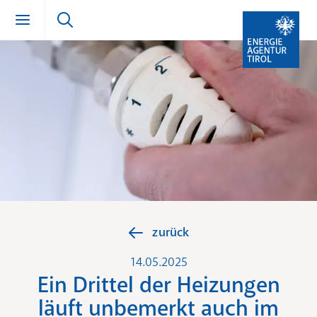
Zum Inhalt springen (Alt + 0)
zur Navigation springen (Alt + 1)
Zur Suche springen (Alt + 2)
zurück
14.05.2025
Ein Drittel der Heizungen
läuft unbemerkt auch im