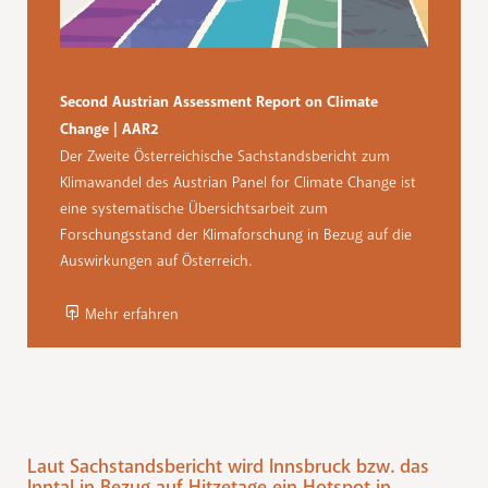
Second Austrian Assessment Report on Climate
Change | AAR2
Der Zweite Österreichische Sachstandsbericht zum
Klimawandel des Austrian Panel for Climate Change ist
eine systematische Übersichtsarbeit zum
Forschungsstand der Klimaforschung in Bezug auf die
Auswirkungen auf Österreich.
Mehr erfahren
Laut Sachstandsbericht wird Innsbruck bzw. das
Inntal in Bezug auf Hitzetage ein Hotspot in