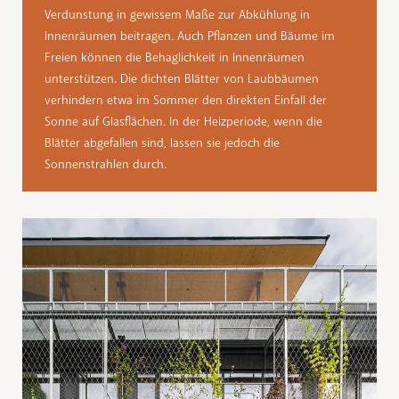
Verdunstung in gewissem Maße zur Abkühlung in
Innenräumen beitragen. Auch Pflanzen und Bäume im
Freien können die Behaglichkeit in Innenräumen
unterstützen. Die dichten Blätter von Laubbäumen
verhindern etwa im Sommer den direkten Einfall der
Sonne auf Glasflächen. In der Heizperiode, wenn die
Blätter abgefallen sind, lassen sie jedoch die
Sonnenstrahlen durch.