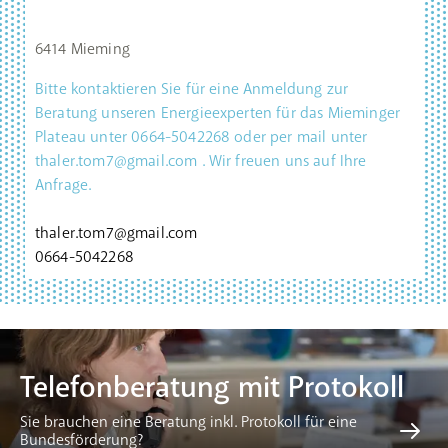
6414 Mieming
Bitte kontaktieren Sie für eine Anmeldung zur
Beratung unseren Energieexperten für das Mieminger
Plateau unter 0664-5042268 oder per mail unter
thaler.tom7@gmail.com . Wir freuen uns auf Ihre
Anfrage.
thaler.tom7@gmail.com
0664-5042268
Telefonberatung mit Protokoll
Sie brauchen eine Beratung inkl. Protokoll für eine
Bundesförderung?