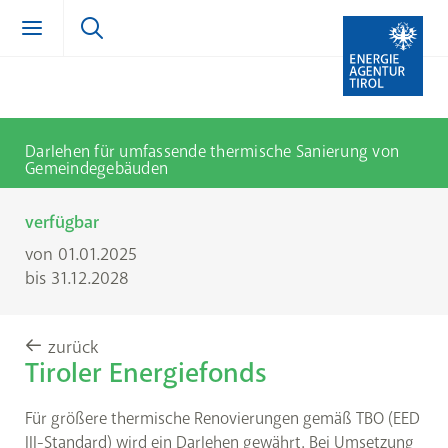
Zum Inhalt springen (Alt + 0)
zur Navigation springen (Alt + 1)
Zur Suche springen (Alt + 2)
Darlehen für umfassende thermische Sanierung von
Gemeindegebäuden
verfügbar
von 01.01.2025
bis 31.12.2028
zurück
Tiroler Energiefonds
Für größere thermische Renovierungen gemäß TBO (EED
III-Standard) wird ein Darlehen gewährt. Bei Umsetzung